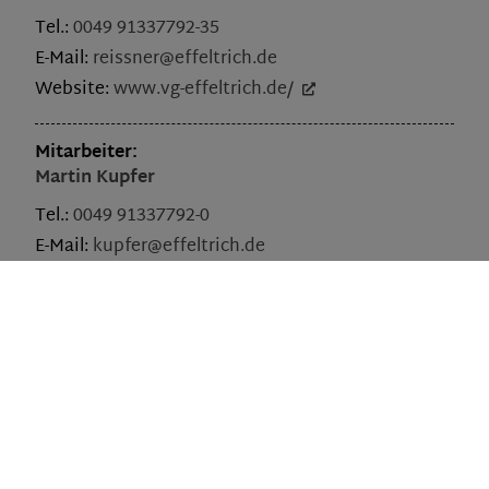
Tel.:
0049 91337792-35
E-Mail:
reissner@effeltrich.de
Website:
www.vg-effeltrich.de/
Mitarbeiter:
Martin
Kupfer
Tel.:
0049 91337792-0
E-Mail:
kupfer@effeltrich.de
Website:
www.vg-effeltrich.de
Mitarbeiter:
Leo
Fertich
Tel.:
0049 91337792-0
E-Mail:
info@effeltrich.de
Website:
www.vg-effeltrich.de